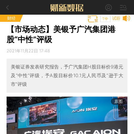
财经
试听
T中
【市场动态】美银予广汽集团港
股“中性”评级
2021年11月22日 17:48
美银证券发表研究报告，予广汽集团H股目标价9港元
及“中性”评级，予A股目标价10.1元人民币及“逊于大
市”评级
原图