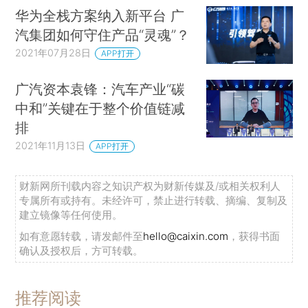
华为全栈方案纳入新平台 广
汽集团如何守住产品“灵魂”？
2021年07月28日
APP打开
广汽资本袁锋：汽车产业“碳
中和”关键在于整个价值链减
排
2021年11月13日
APP打开
财新网所刊载内容之知识产权为财新传媒及/或相关权利人
专属所有或持有。未经许可，禁止进行转载、摘编、复制及
建立镜像等任何使用。
如有意愿转载，请发邮件至
hello@caixin.com
，获得书面
确认及授权后，方可转载。
推荐阅读