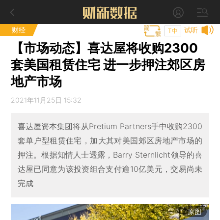
财经
试听
T中
【市场动态】喜达屋将收购2300
套美国租赁住宅 进一步押注郊区房
地产市场
2021年11月25日 15:32
喜达屋资本集团将从Pretium Partners手中收购2300
套单户型租赁住宅，加大其对美国郊区房地产市场的
押注。根据知情人士透露，Barry Sternlicht领导的喜
达屋已同意为该投资组合支付逾10亿美元，交易尚未
完成
原图