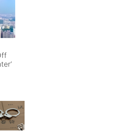
ff
nter’