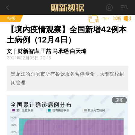
特报
试听
T中
【境内疫情观察】全国新增42例本
土病例（12月4日）
文｜财新智库 王喆 马承瑶 白天琦
2021年12月05日 20:15
黑龙江哈尔滨市所有餐饮服务暂停堂食，大专院校封
闭管理
原图