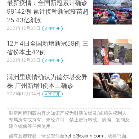
最新疫情：全国新冠累计确诊
99142例 累计接种新冠疫苗超
25.43亿剂次
2021年12月05日
APP打开
12月4日全国新增新冠59例 三
省份本土42例
2021年12月05日
APP打开
满洲里疫情确认为德尔塔变异
株 广州新增1例本土确诊
2021年12月04日
APP打开
财新网所刊载内容之知识产权为财新传媒及/或相关权利人
专属所有或持有。未经许可，禁止进行转载、摘编、复制及
建立镜像等任何使用。
如有意愿转载，请发邮件至
hello@caixin.com
，获得书面