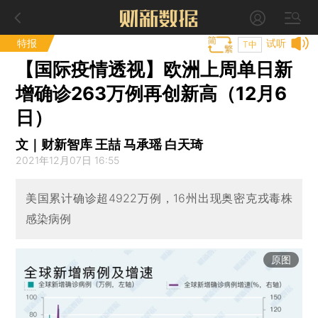
特报
试听
T中
【国际疫情透视】欧洲上周单日新
增确诊263万例再创新高（12月6
日）
文｜财新智库 王喆 马承瑶 白天琦
2021年12月07日 16:55
美国累计确诊超4922万例，16州出现奥密克戎毒株
感染病例
原图