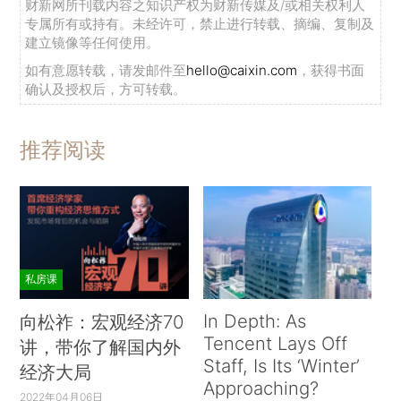
财新网所刊载内容之知识产权为财新传媒及/或相关权利人
专属所有或持有。未经许可，禁止进行转载、摘编、复制及
建立镜像等任何使用。
如有意愿转载，请发邮件至
hello@caixin.com
，获得书面
确认及授权后，方可转载。
推荐阅读
私房课
In Depth: As
向松祚：宏观经济70
Tencent Lays Off
讲，带你了解国内外
Staff, Is Its ‘Winter’
经济大局
Approaching?
2022年04月06日