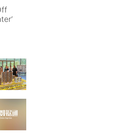
ff
nter’