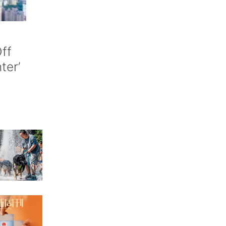
ff
nter’