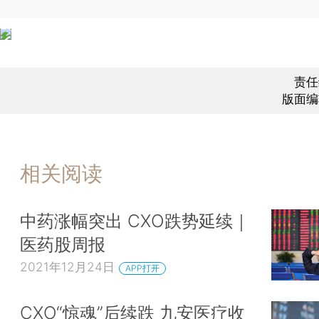
责任
版面编
相关阅读
中药涨幅突出 CXO跌势延续｜
医药股周报
2021年12月24日
APP打开
CXO“惊魂”后续跌 九安医疗收