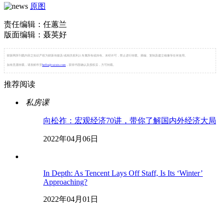
原图
责任编辑：任蕙兰
版面编辑：聂英好
财新网所刊载内容之知识产权为财新传媒及/或相关权利人专属所有或持有。未经许可，禁止进行转载、摘编、复制及建立镜像等任何使用。
如有意愿转载，请发邮件至
hello@caixin.com
，获得书面确认及授权后，方可转载。
推荐阅读
私房课
向松祚：宏观经济70讲，带你了解国内外经济大局
2022年04月06日
In Depth: As Tencent Lays Off Staff, Is Its ‘Winter’
Approaching?
2022年04月01日