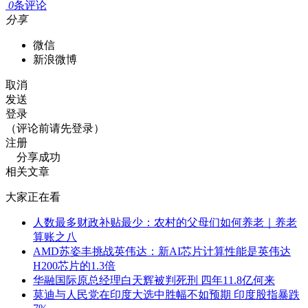
0
条评论
分享
微信
新浪微博
取消
发送
登录
（评论前请先登录）
注册
分享成功
相关文章
大家正在看
人数最多财政补贴最少：农村的父母们如何养老｜养老
算账之八
AMD苏姿丰挑战英伟达：新AI芯片计算性能是英伟达
H200芯片的1.3倍
华融国际原总经理白天辉被判死刑 四年11.8亿何来
莫迪与人民党在印度大选中胜幅不如预期 印度股指暴跌