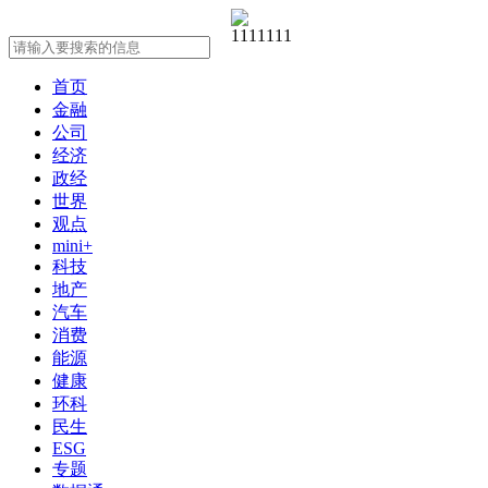
首页
金融
公司
经济
政经
世界
观点
mini+
科技
地产
汽车
消费
能源
健康
环科
民生
ESG
专题