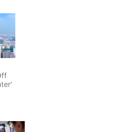
ff
nter’