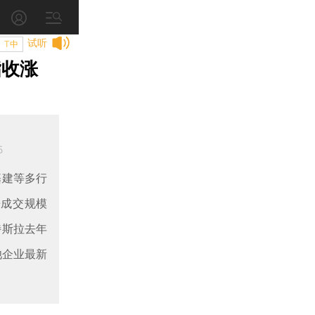
试听
T中
指收涨
5
基建等多行
房成交规模
特斯拉去年
电池企业最新