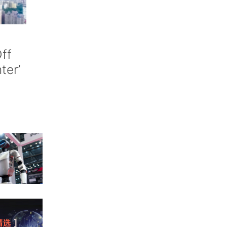
ff
nter’