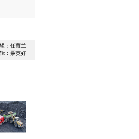
辑：任蕙兰
辑：聂英好