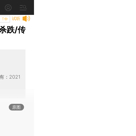
试听
T中
杀跌/传
：2021
原图