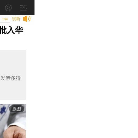
试听
T中
批入华
引发诸多猜
原图