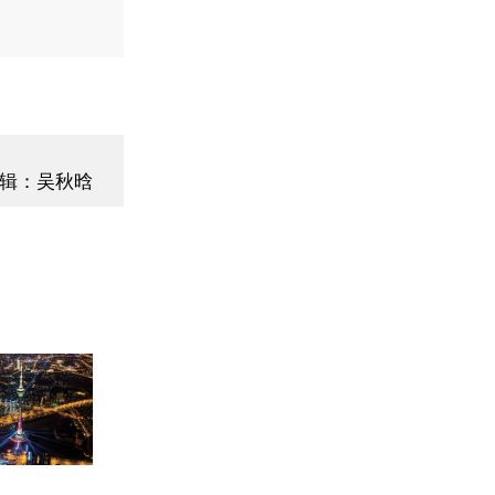
辑：吴秋晗