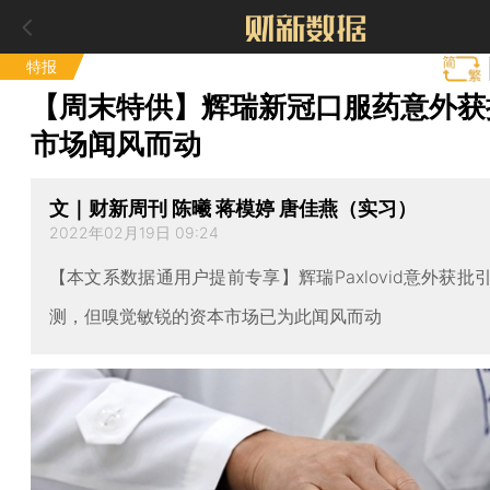
特报
【周末特供】辉瑞新冠口服药意外获
市场闻风而动
文｜财新周刊 陈曦 蒋模婷 唐佳燕（实习）
2022年02月19日 09:24
【本文系数据通用户提前专享】辉瑞Paxlovid意外获批
测，但嗅觉敏锐的资本市场已为此闻风而动