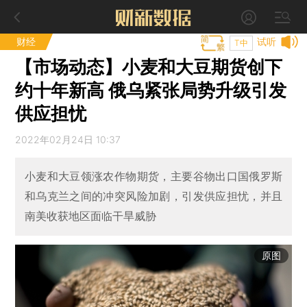
财经
试听
T中
【市场动态】小麦和大豆期货创下
约十年新高 俄乌紧张局势升级引发
供应担忧
2022年02月24日 10:37
小麦和大豆领涨农作物期货，主要谷物出口国俄罗斯
和乌克兰之间的冲突风险加剧，引发供应担忧，并且
南美收获地区面临干旱威胁
原图