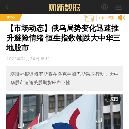
财经
试听
T中
【市场动态】俄乌局势变化迅速推
升避险情绪 恒生指数领跌大中华三
地股市
2022年02月24日 15:12
塔斯社报道俄罗斯将在乌克兰顿巴斯采取行动，大中
华股市追随美股期货应声下挫
原图