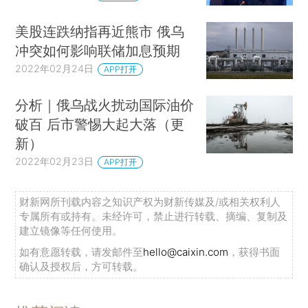
美股连跌纳指再近熊市 俄乌
冲突如何影响联储加息预期
2022年02月24日
APP打开
分析｜俄乌战火扰动国际油价
破百 后市警惕大起大落（更
新）
2022年02月23日
APP打开
财新网所刊载内容之知识产权为财新传媒及/或相关权利人
专属所有或持有。未经许可，禁止进行转载、摘编、复制及
建立镜像等任何使用。
如有意愿转载，请发邮件至
hello@caixin.com
，获得书面
确认及授权后，方可转载。