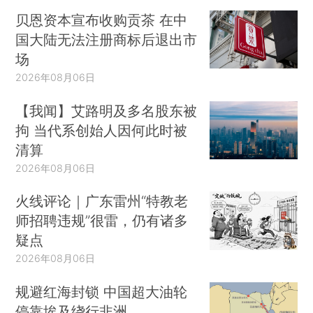
贝恩资本宣布收购贡茶 在中
国大陆无法注册商标后退出市
场
2026年08月06日
【我闻】艾路明及多名股东被
拘 当代系创始人因何此时被
清算
2026年08月06日
火线评论｜广东雷州“特教老
师招聘违规”很雷，仍有诸多
疑点
2026年08月06日
规避红海封锁 中国超大油轮
停靠埃及绕行非洲