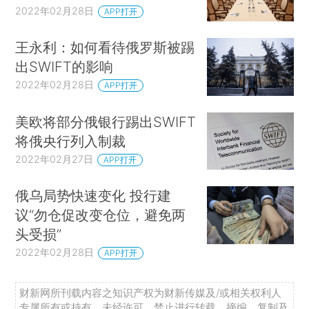
2022年02月28日
APP打开
王永利：如何看待俄罗斯被踢
出SWIFT的影响
2022年02月28日
APP打开
美欧将部分俄银行踢出SWIFT
将俄央行列入制裁
2022年02月27日
APP打开
俄乌局势快速变化 投行建
议“勿仓促改变仓位，避免两
头受损”
2022年02月28日
APP打开
财新网所刊载内容之知识产权为财新传媒及/或相关权利人
专属所有或持有。未经许可，禁止进行转载、摘编、复制及