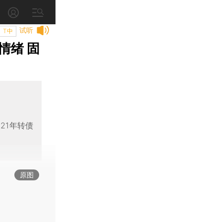
试听
T中
情绪 固
21年转债
原图