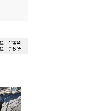
辑：任蕙兰
辑：吴秋晗