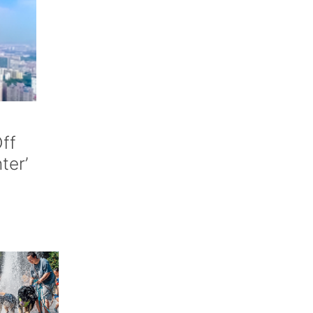
ff
nter’