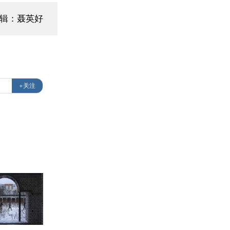
编辑：聂英好
+关注