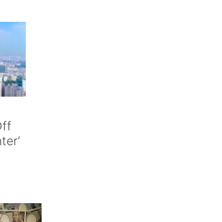
ff
nter’