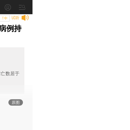
试听
T中
病例持
病亡数居于
原图