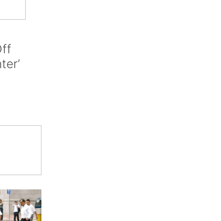
ff
nter’