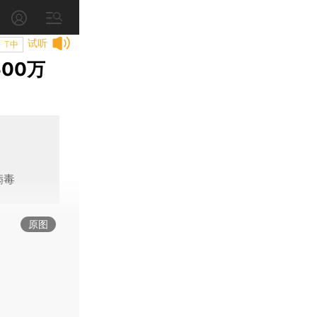
试听
T中
00万
病毒
原图