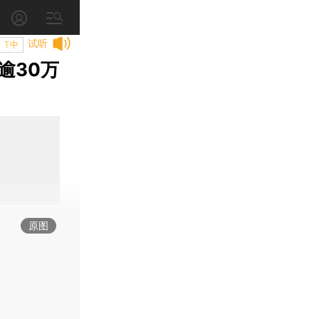
试听
T中
逾30万
原图