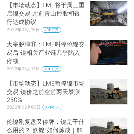
【市场动态】LME将于周三重
启镍交易 此前青山控股和银
行达成协议
2022年03月15日
APP打开
大宗脱缰⑪：LME叫停伦镍交
易后 镍相关产业链几乎陷入
停顿
2022年03月13日
APP打开
【市场动态】LME暂停镍市场
交易 镍价之前空前两天暴涨
250%
2022年03月09日
APP打开
伦镍刚复盘又停牌，镍是干什
么用的？“妖镍”如何炼成｜解