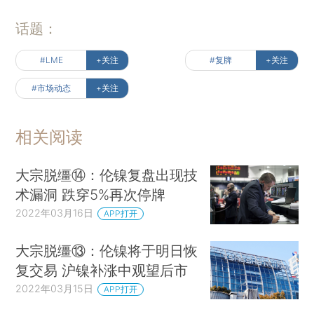
话题：
#LME
+关注
#复牌
+关注
#市场动态
+关注
相关阅读
大宗脱缰⑭：伦镍复盘出现技
术漏洞 跌穿5%再次停牌
2022年03月16日
APP打开
大宗脱缰⑬：伦镍将于明日恢
复交易 沪镍补涨中观望后市
2022年03月15日
APP打开