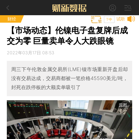
财经
试听
T中
【市场动态】伦镍电子盘复牌后成
交为零 巨量卖单令人大跌眼镜
2022年03月17日 08:53
周三下午伦敦金属交易所(LME)镍市场重新开盘后却
没有交易达成，交易商都被一笔价格45590美元/吨，
封死在跌停板的大额卖单吸引了
原图