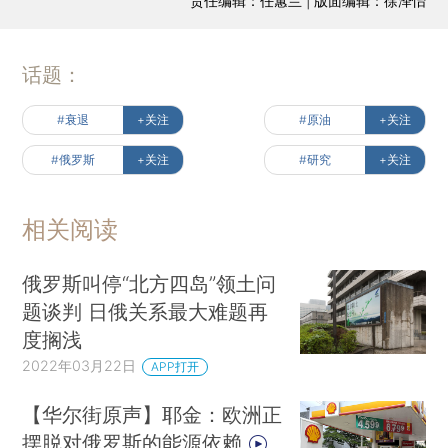
责任编辑：任蕙兰 | 版面编辑：徐泽怡
话题：
#衰退
+关注
#原油
+关注
#俄罗斯
+关注
#研究
+关注
相关阅读
俄罗斯叫停“北方四岛”领土问
题谈判 日俄关系最大难题再
度搁浅
2022年03月22日
APP打开
【华尔街原声】耶金：欧洲正
摆脱对俄罗斯的能源依赖