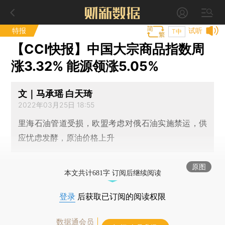
特报
试听
T中
【CCI快报】中国大宗商品指数周
涨3.32% 能源领涨5.05%
文｜马承瑶 白天琦
2022年03月25日 18:55
里海石油管道受损，欧盟考虑对俄石油实施禁运，供
应忧虑发酵，原油价格上升
原图
本文共计681字 订阅后继续阅读
登录
后获取已订阅的阅读权限
数据通会员