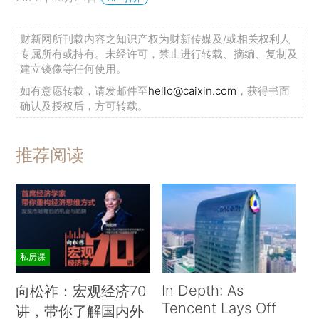
财新网所刊载内容之知识产权为财新传媒及/或相关权利人
专属所有或持有。未经许可，禁止进行转载、摘编、复制及
建立镜像等任何使用。
如有意愿转载，请发邮件至
hello@caixin.com
，获得书面
确认及授权后，方可转载。
推荐阅读
私房课
In Depth: As
向松祚：宏观经济70
Tencent Lays Off
讲，带你了解国内外