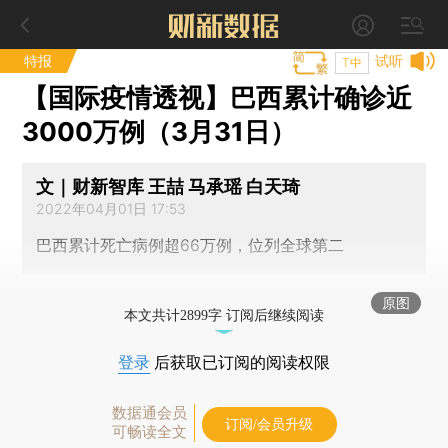
特报
试听
T中
【国际疫情透视】巴西累计确诊近
3000万例（3月31日）
文｜财新智库 王喆 马承瑶 白天琦
2022年04月01日 17:53
巴西累计死亡病例超66万例，位列全球第二
原图
本文共计2899字 订阅后继续阅读
登录
后获取已订阅的阅读权限
数据通会员
订阅/会员升级
可畅读全文