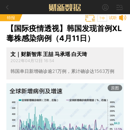
特报
试听
T中
【国际疫情透视】韩国发现首例XL
毒株感染病例（4月11日）
文｜财新智库 王喆 马承瑶 白天琦
2022年04月12日 16:54
韩国单日新增确诊逾21万例，累计确诊达1563万例
原图