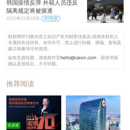
韩国疫情反弹 外籍人员违反
隔离规定将被驱逐
2020年03月26日
APP打开
财新网所刊载内容之知识产权为财新传媒及/或相关权利人
专属所有或持有。未经许可，禁止进行转载、摘编、复制及
建立镜像等任何使用。
如有意愿转载，请发邮件至
hello@caixin.com
，获得书面
确认及授权后，方可转载。
推荐阅读
私房课