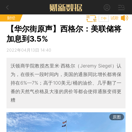
财经
试听
T中
【华尔街原声】西格尔：美联储将
加息到3.5%
2022年04月13日 14:40
沃顿商学院教授杰里米·西格尔（Jeremy Siegel）认
为，在很长一段时间内，美国的通胀同比增长都将保
持在6%—7%；高于100美元/桶的油价、几乎翻了一
番的天然气价格及大涨的房价等都会使得通胀变得更
糟
原图