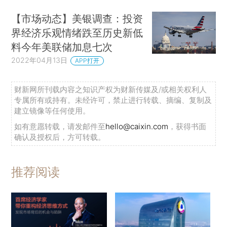
【市场动态】美银调查：投资
界经济乐观情绪跌至历史新低
料今年美联储加息七次
2022年04月13日
APP打开
财新网所刊载内容之知识产权为财新传媒及/或相关权利人
专属所有或持有。未经许可，禁止进行转载、摘编、复制及
建立镜像等任何使用。
如有意愿转载，请发邮件至
hello@caixin.com
，获得书面
确认及授权后，方可转载。
推荐阅读