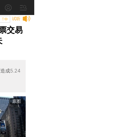
试听
T中
票交易
失
成5.24
原图