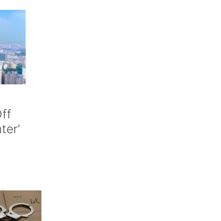
ff
nter’