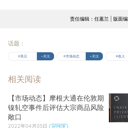
责任编辑：任蕙兰 | 版面
话题：
#美元
+关注
#市场动态
+关注
#收入
相关阅读
【市场动态】摩根大通在伦敦期
镍轧空事件后评估大宗商品风险
敞口
2022年04月05日
APP打开