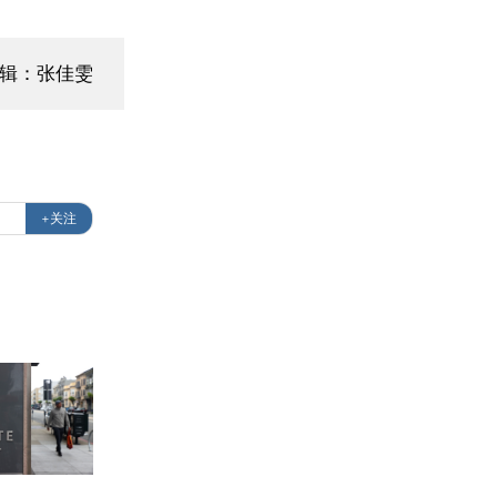
编辑：张佳雯
+关注