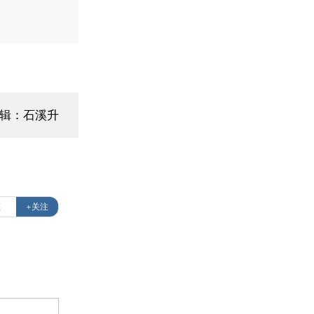
编辑：石溪升
态
+关注