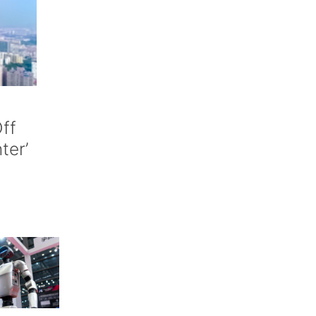
ff
nter’