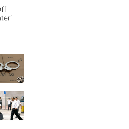
ff
nter’