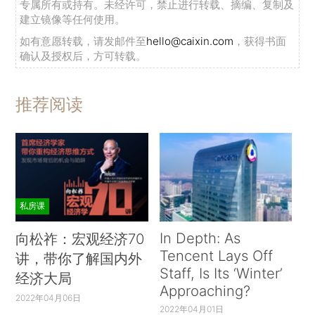
专属所有或持有。未经许可，禁止进行转载、摘编、复制及
建立镜像等任何使用。
如有意愿转载，请发邮件至
hello@caixin.com
，获得书面
确认及授权后，方可转载。
推荐阅读
私房课
In Depth: As
向松祚：宏观经济70
Tencent Lays Off
讲，带你了解国内外
Staff, Is Its ‘Winter’
经济大局
Approaching?
2022年04月06日
2022年04月01日