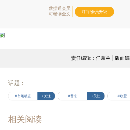
数据通会员
订阅/会员升级
可畅读全文
责任编辑：任蕙兰 | 版面
话题：
#市场动态
+关注
#普京
+关注
#欧盟
相关阅读