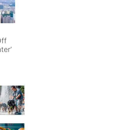
ff
nter’