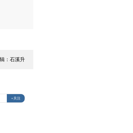
编辑：石溪升
+关注