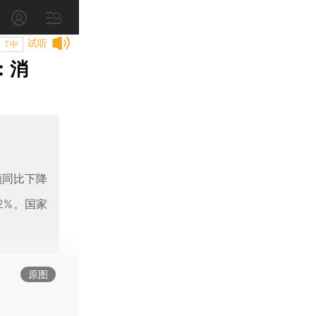
试听
T中
：消
额同比下降
.2%。国家
原图