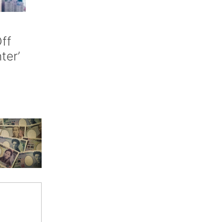
ff
nter’