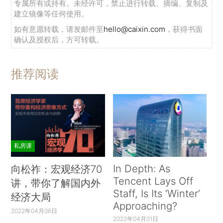
专属所有或持有。未经许可，禁止进行转载、摘编、复制及
建立镜像等任何使用。
如有意愿转载，请发邮件至
hello@caixin.com
，获得书面
确认及授权后，方可转载。
推荐阅读
私房课
In Depth: As
向松祚：宏观经济70
Tencent Lays Off
讲，带你了解国内外
Staff, Is Its ‘Winter’
经济大局
Approaching?
2022年04月06日
2022年04月01日