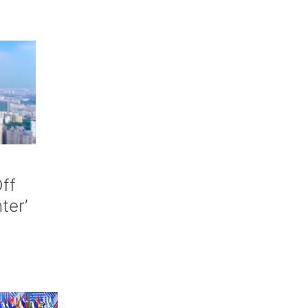
ff
nter’