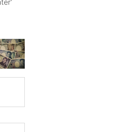
nter’