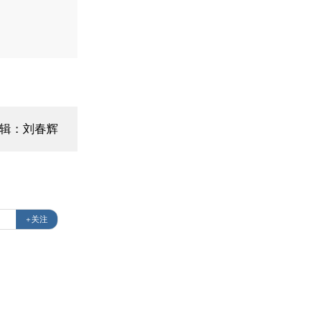
编辑：刘春辉
+关注