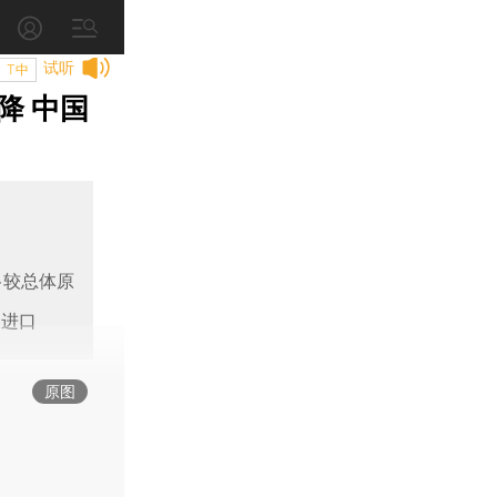
试听
T中
降 中国
格较总体原
油进口
原图