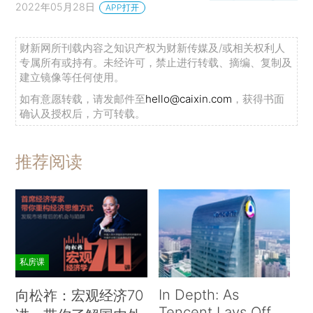
2022年05月28日
APP打开
财新网所刊载内容之知识产权为财新传媒及/或相关权利人
专属所有或持有。未经许可，禁止进行转载、摘编、复制及
建立镜像等任何使用。
如有意愿转载，请发邮件至
hello@caixin.com
，获得书面
确认及授权后，方可转载。
推荐阅读
私房课
In Depth: As
向松祚：宏观经济70
Tencent Lays Off