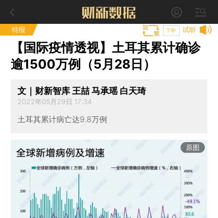
特报
试听
T中
【国际疫情透视】土耳其累计确诊
逾1500万例（5月28日）
文｜财新智库 王喆 马承瑶 白天琦
2022年05月29日 17:34
土耳其累计病亡达9.8万例
原图