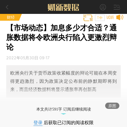
财经
试听
T中
【市场动态】加息多少才合适？通
胀数据将令欧洲央行陷入更激烈辩
论
2022年05月30日 09:17
欧洲央行关于货币政策收紧幅度的辩论可能在本周变
得更趋激烈，因为政策决定公布前的静默期即将到
来，而且经济数据料将显示通胀率再创新高
原图
本文共计591字 订阅后继续阅读
登录
后获取已订阅的阅读权限