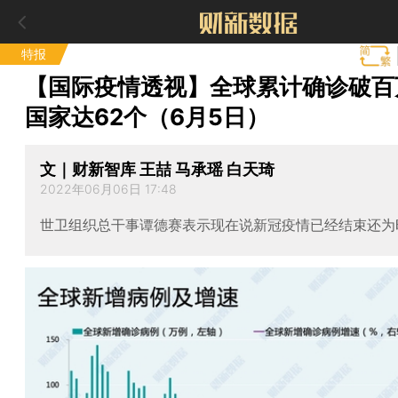
特报
【国际疫情透视】全球累计确诊破百
国家达62个（6月5日）
文｜财新智库 王喆 马承瑶 白天琦
2022年06月06日 17:48
世卫组织总干事谭德赛表示现在说新冠疫情已经结束还为