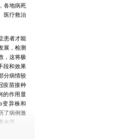
，各地病死
、医疗救治
症患者才能
发展，检测
数，这将极
手段和效果
部分病情较
冠疫苗接种
例的作用显
a变异株和
经历了病例激
率水平。