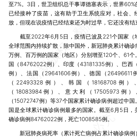
至7%。3日，世卫组织总干事谭德塞表示，世界60%
已经接种了疫苗，这有助于卫生系统应对，社会、
放，但现在说疫情已经结束还为时过早，它还没有结
截至2022年6月5日，疫情已波及221个国家（
全球范围内持续扩散，除中国外，新冠肺炎累计确诊
万例、百万例的国家（地区）分别增至120个、61个
国（84762022例）、印度（43181335例）、巴西（3
例）、法国（29641606例）、德国（2649661
（22493328例）、韩国（18168708例
（18083984例）、意大利（17505973例
（15072747例）等37个国家累计确诊病例超过中
国是全球累计确诊病例最多的国家。截至6月5日，
确诊病例84762022例，死亡1008585例。
新冠肺炎病死率（累计死亡病例占累计确诊病例