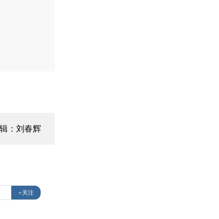
编辑：刘春辉
+关注