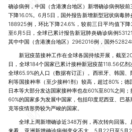
确诊病例，中国（含港澳台地区）新增确诊病例较前
下降16.0%。6月5日，国外报告新增新型冠状病毒
188925例，环比下降24.6%，较前三日平均值下降2
至6月5日，全球已累计报告新冠肺炎确诊病例53121
其中中国（含港澳台地区）2962016例，国外52824
新冠疫苗接种工作在全球各国持续开展，截至202
日，全球184个国家已累计接种新冠疫苗118.56亿
全球65.9%的人口（数据有订正）。西班牙、韩国、
利等国接种率（至少接种1剂）较高，超过80%；德
日本等大部分发达国家接种率也在60%至80%之间；
60%的国家多为发展中国家，包括印度尼西亚、巴基
克等疫情形势较为严峻的国家。
全球上周新增确诊近348万例，再次转向回落。
来看，亚洲新增确诊病例变化不大，5月22日至5月2