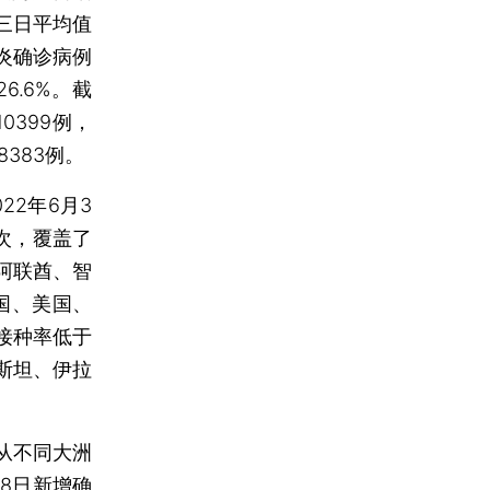
三日平均值
肺炎确诊病例
6.6%。截
0399例，
8383例。
2年6月3
剂次，覆盖了
阿联酋、智
国、美国、
接种率低于
斯坦、伊拉
从不同大洲
8日新增确