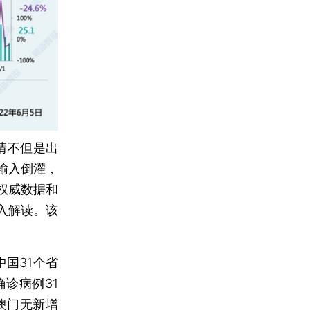
情不但是出
输入倒灌，
权威数据和
入解读。该
中国31个省
诊病例31
澳门无新增