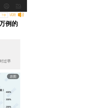
试听
T中
万例的
时过早
原图