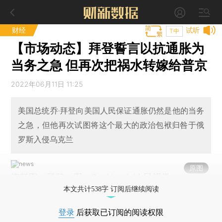
财经
试听
T中
【市场动态】拜登誓言以抗通胀为
当务之急 但再次把祸水转嫁给普京
2022年06月11日 11:25
美国总统乔·拜登向美国人民保证通胀仍然是他的当务
之急，但他再次试图将这个最大的政治包袱归咎于俄
罗斯入侵乌克兰
原图
资料图：拜登。图：Saul Loeb/人民视觉
本文共计538字 订阅后继续阅读
登录
后获取已订阅的阅读权限