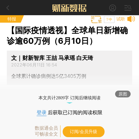
特报
试听
T中
【国际疫情透视】全球单日新增确
诊逾60万例（6月10日）
文｜财新智库 王喆 马承瑶 白天琦
2022年06月11日 16:54
全球累计确诊病例达5亿3405万例
原图
本文共计2809字 订阅后继续阅读
登录
后获取已订阅的阅读权限
数据通会员
订阅/会员升级
可畅读全文