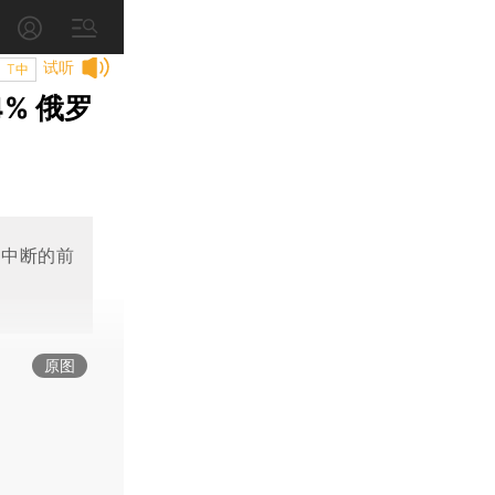
试听
T中
% 俄罗
应中断的前
原图