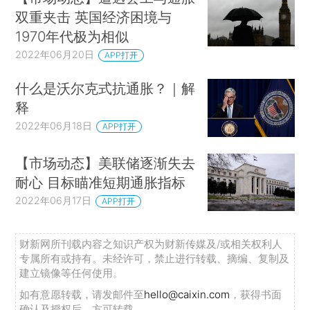
双重夹击 英国经济困境与
1970年代极为相似
2022年06月20日
APP打开
什么是沃尔克式抗通胀？｜解
释
2022年06月18日
APP打开
【市场动态】美联储逐渐失去
耐心 目标瞄准短期通胀指标
2022年06月17日
APP打开
财新网所刊载内容之知识产权为财新传媒及/或相关权利人
专属所有或持有。未经许可，禁止进行转载、摘编、复制及
建立镜像等任何使用。
如有意愿转载，请发邮件至
hello@caixin.com
，获得书面
确认及授权后，方可转载。