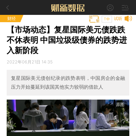
财经
试听
T中
【市场动态】复星国际美元债跌跌
不休表明 中国垃圾级债券的跌势进
入新阶段
2022年06月21日 14:35
复星国际美元债创纪录的跌势表明，中国房企的金融
压力开始蔓延到该国其他实力较弱的借款人
原图