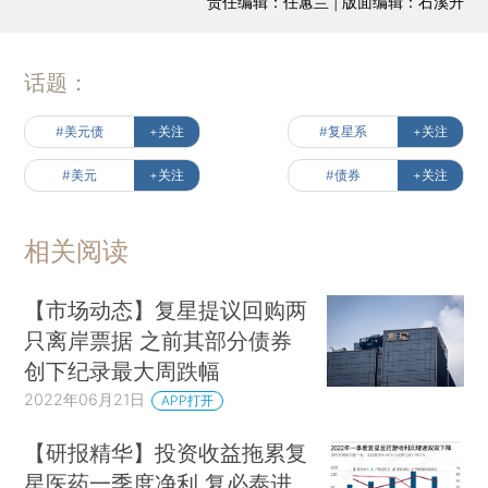
责任编辑：任蕙兰 | 版面编辑：石溪升
话题：
#美元债
+关注
#复星系
+关注
#美元
+关注
#债券
+关注
相关阅读
【市场动态】复星提议回购两
只离岸票据 之前其部分债券
创下纪录最大周跌幅
2022年06月21日
APP打开
【研报精华】投资收益拖累复
星医药一季度净利 复必泰进