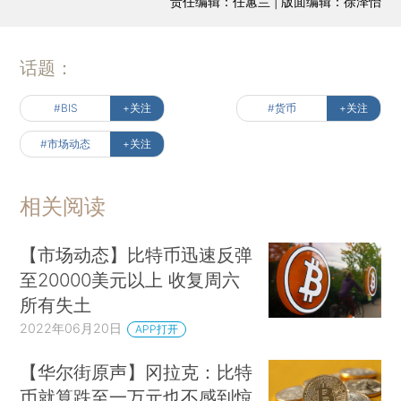
责任编辑：任蕙兰 | 版面编辑：徐泽怡
话题：
#BIS
+关注
#货币
+关注
#市场动态
+关注
相关阅读
【市场动态】比特币迅速反弹
至20000美元以上 收复周六
所有失土
2022年06月20日
APP打开
【华尔街原声】冈拉克：比特
币就算跌至一万元也不感到惊