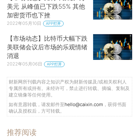
美元 从峰值已下跌55% 其他
加密货币也下挫
2022年05月10日
APP打开
【市场动态】比特币大幅下跌
美联储会议后市场的乐观情绪
消退
2022年05月06日
APP打开
财新网所刊载内容之知识产权为财新传媒及/或相关权利人
专属所有或持有。未经许可，禁止进行转载、摘编、复制及
建立镜像等任何使用。
如有意愿转载，请发邮件至
hello@caixin.com
，获得书面
确认及授权后，方可转载。
推荐阅读