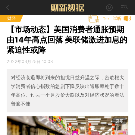
财经
试听
T中
【市场动态】美国消费者通胀预期
由14年高点回落 美联储激进加息的
紧迫性或降
2022年06月25日 10:08
对经济衰退即将到来的担忧日益升温之际，密歇根大
学消费者信心指数的急剧下降反映出通胀率处于数十
年高位、过去一个月股价大跌以及对经济状况的看法
普遍不佳
原图