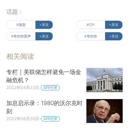
话题：
#加息
+关注
#CPI
+关注
#华尔街原声
+关注
#华尔街
+关注
相关阅读
专栏｜美联储怎样避免一场金
融危机？
2022年04月23日
APP打开
加息启示录：1980的沃尔克时
刻
2022年06月30日
APP打开