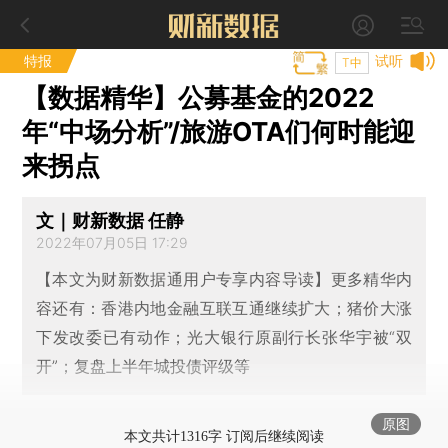
特报
试听
T中
【数据精华】公募基金的2022
年“中场分析”/旅游OTA们何时能迎
来拐点
文｜财新数据 任静
2022年07月05日 17:29
【本文为财新数据通用户专享内容导读】更多精华内
容还有：香港内地金融互联互通继续扩大；猪价大涨
下发改委已有动作；光大银行原副行长张华宇被“双
开”；复盘上半年城投债评级等
原图
本文共计1316字 订阅后继续阅读