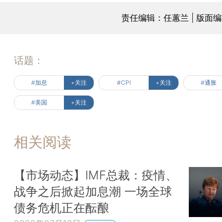
责任编辑：任蕙兰 | 版面
话题：
#加息
+关注
#CPI
+关注
#通胀
#美国
+关注
相关阅读
【市场动态】IMF总裁：疫情、
战争之后掀起加息潮 一场全球
债务危机正在酝酿