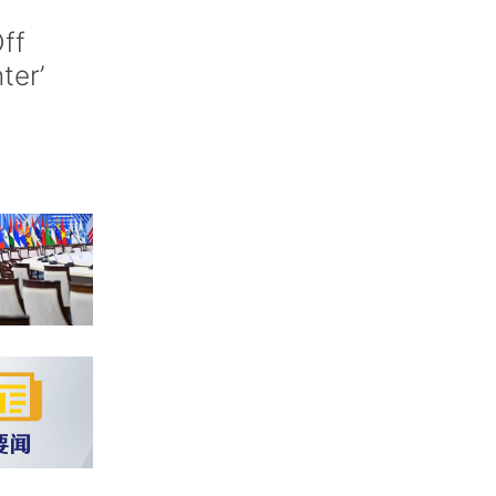
ff
nter’